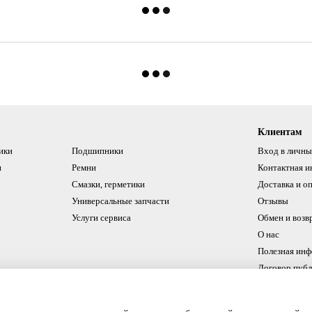
Клиентам
ики
Подшипники
Вход в личны
и
Ремни
Контактная 
Смазки, герметики
Доставка и о
Универсальные запчасти
Отзывы
Услуги сервиса
Обмен и возв
О нас
Полезная ин
Договор пуб
Мы в соцсетях