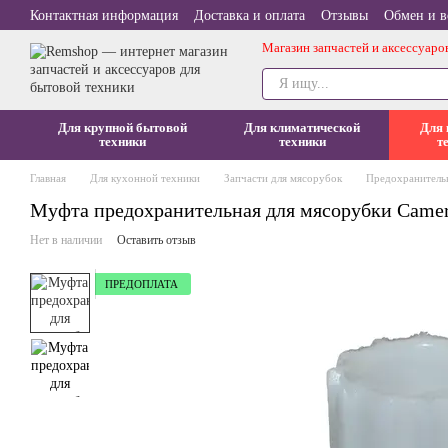
Перейти к основному контенту
Контактная информация
Доставка и оплата
Отзывы
Обмен и в
Магазин запчастей и аксессуаро
Для крупной бытовой
Для климатической
Для 
техники
техники
т
Главная
Для кухонной техники
Запчасти для мясорубок
Предохранитель
Муфта предохранительная для мясорубки Came
Нет в наличии
Оставить отзыв
ПРЕДОПЛАТА