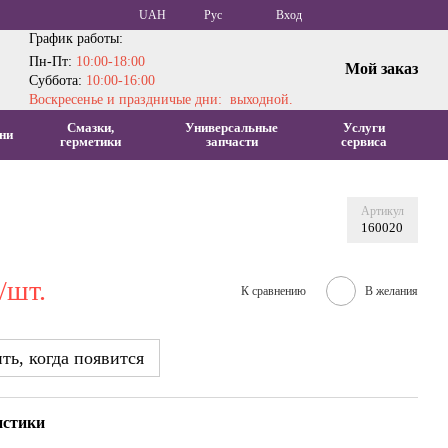
UAH
Рус
Вход
График работы:
Пн-Пт:
10:00-18:00
Мой заказ
Суббота:
10:00-16:00
Воскресенье и праздничые дни: выходной.
Смазки,
Универсальные
Услуги
ни
герметики
запчасти
сервиса
Артикул
160020
/шт.
К сравнению
В желания
ь, когда появится
истики