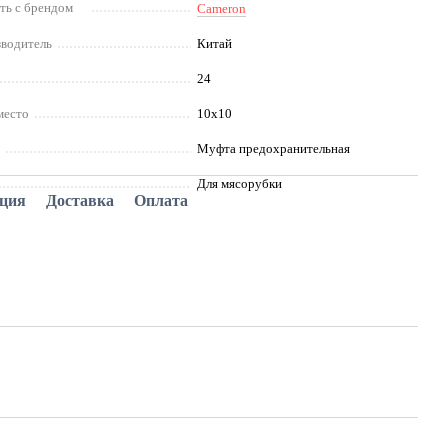
ть с брендом
Cameron
зводитель
Китай
24
место
10x10
и
Муфта предохранительная
Для мясорубки
ация
Доставка
Оплата