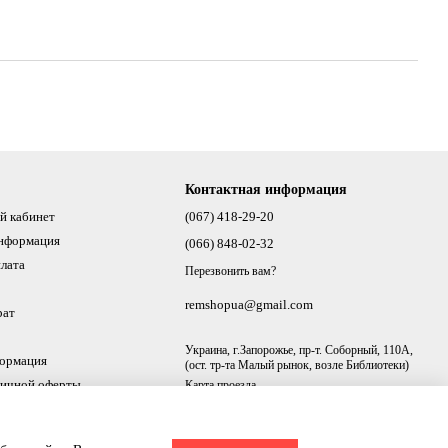
Контактная информация
й кабинет
(067) 418-29-20
информация
(066) 848-02-32
плата
Перезвонить вам?
remshopua@gmail.com
рат
Украина, г.Запорожье, пр-т. Соборный, 110А,
формация
(ост. тр-та Малый рынок, возле Библиотеки)
личной оферты
Карта проезда