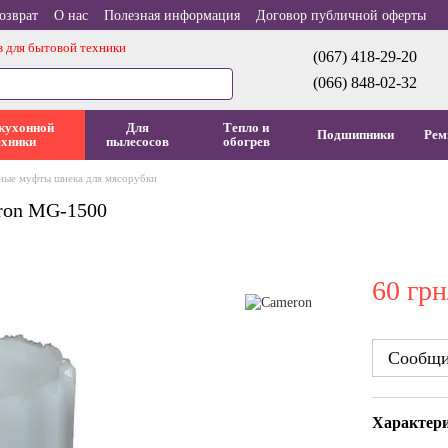
озврат
О нас
Полезная информация
Договор публичной оферты
в для бытовой техники
(067) 418-29-20
(066) 848-02-32
кухонной
Для
Тепло и
Подшипники
Рем
ехники
пылесосов
обогрев
ные муфты шнека для мясорубки
ron MG-1500
60 грн
Сообщит
Характер