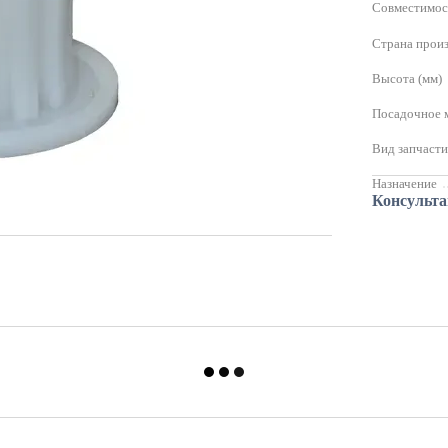
Совместимос
Страна прои
Высота (мм)
Посадочное 
Вид запчаст
Назначение
Консульт