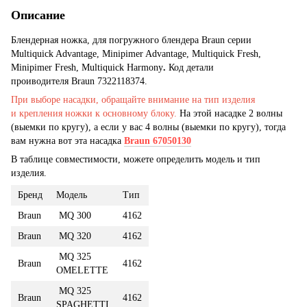
Описание
Блендерная ножка, для погружного блендера Braun серии
Multiquick Advantage, Minipimer Advantage, Multiquick Fresh,
Minipimer Fresh, Multiquick Harmony
.
Код детали
проиводителя Braun 7322118374.
При выборе насадки, обращайте внимание на тип изделия
и крепления ножки к основному блоку.
На этой насадке 2 волны
(выемки по кругу), а если у вас 4 волны (выемки по кругу), тогда
вам нужна вот эта насадка
Braun 67050130
В таблице совместимости, можете определить модель и тип
изделия.
Бренд
Модель
Тип
Braun
MQ 300
4162
Braun
MQ 320
4162
MQ 325
Braun
4162
OMELETTE
MQ 325
Braun
4162
SPAGHETTI