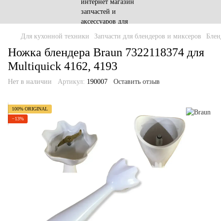
Для кухонной техники
Запчасти для блендеров и миксеров
Блен
Ножка блендера Braun 7322118374 для
Multiquick 4162, 4193
Нет в наличии
Артикул:
190007
Оставить отзыв
100% ORIGINAL
−13%