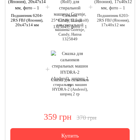
Подшипник 6204-
Сальник
Подшипник 6203-
2RS FBJ (Япония),
25*47*10/12.5 (Rolf)
2RS FBJ (Япония),
20x47x14 мм
для стиральной
17x40x12 мм
машины Gorenje,
Candy, Hansa
1325849
Смазка для сальников
стиральных машин
HYDRA-2 (Anderol),
шприц 2 гр
359 грн
370 грн
Купить