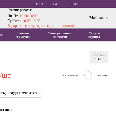
UAH
Рус
Вход
График работы:
Пн-Пт:
10:00-18:00
Мой заказ
Суббота:
10:00-16:00
Воскресенье и праздничые дни: выходной.
Смазки,
Универсальные
Услуги
ни
герметики
запчасти
сервиса
Артикул
213003
/шт.
К сравнению
В желания
ь, когда появится
истики