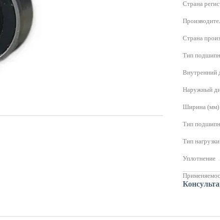
Страна реги
Производите
Страна прои
Тип подшипн
Внутренний 
Наружный ди
Ширина (мм)
Тип подшипн
Тип нагрузки
Уплотнение
Применяемос
Консульт