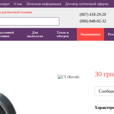
озврат
О нас
Полезная информация
Договор публичной оферты
в для бытовой техники
(067) 418-29-20
(066) 848-02-32
кухонной
Для
Тепло и
Подшипники
Рем
ехники
пылесосов
обогрев
30 грн
Сообщит
Характер