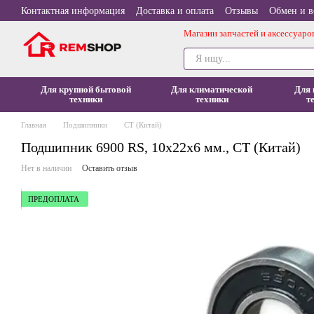
Перейти к основному контенту
Контактная информация
Доставка и оплата
Отзывы
Обмен и в
Магазин запчастей и аксессуаро
Для крупной бытовой
Для климатической
Для 
техники
техники
т
Главная
Подшипники
СT (Китай)
Подшипник 6900 RS, 10x22x6 мм., CT (Китай)
Нет в наличии
Оставить отзыв
ПРЕДОПЛАТА