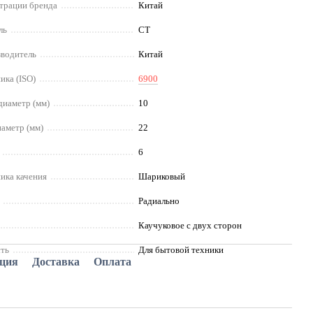
страции бренда
Китай
ль
СT
зводитель
Китай
ика (ISO)
6900
диаметр (мм)
10
аметр (мм)
22
6
ика качения
Шариковый
Радиально
Каучуковое с двух сторон
ть
Для бытовой техники
ация
Доставка
Оплата