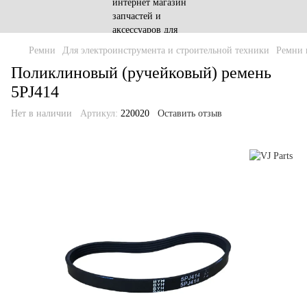
Ремни
Для электроинструмента и строительной техники
Ремни 
Поликлиновый (ручейковый) ремень
5PJ414
Нет в наличии
Артикул:
220020
Оставить отзыв