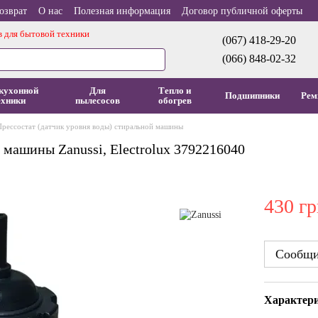
озврат
О нас
Полезная информация
Договор публичной оферты
в для бытовой техники
(067) 418-29-20
(066) 848-02-32
кухонной
Для
Тепло и
Подшипники
Рем
ехники
пылесосов
обогрев
Прессостат (датчик уровня воды) стиральной машины
 машины Zanussi, Electrolux 3792216040
430 гр
Сообщит
Характер