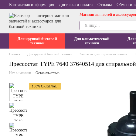
Перейти к основному контенту
Контактная информация
Доставка и оплата
Отзывы
Обмен и в
Магазин запчастей и аксессуаро
Для крупной бытовой
Для климатической
Для 
техники
техники
т
Главная
Для крупной бытовой техники
Запчасти для стиральных машин
Прессостат TYPE 7640 37640514 для стиральной
Нет в наличии
Оставить отзыв
100% ORIGINAL