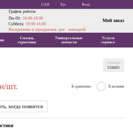
UAH
Рус
Вход
График работы:
Пн-Пт:
10:00-18:00
Мой заказ
Суббота:
10:00-16:00
Воскресенье и праздничые дни: выходной.
Смазки,
Универсальные
Услуги
ни
герметики
запчасти
сервиса
Артикул
510005
н/шт.
К сравнению
В желания
ь, когда появится
истики