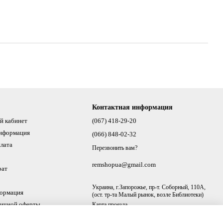
Контактная информация
й кабинет
(067) 418-29-20
информация
(066) 848-02-32
плата
Перезвонить вам?
remshopua@gmail.com
рат
Украина, г.Запорожье, пр-т. Соборный, 110А,
формация
(ост. тр-та Малый рынок, возле Библиотеки)
личной оферты
Карта проезда