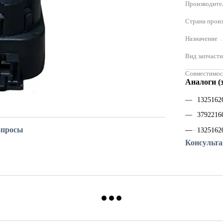
Производите
Страна прои
Назначение
Вид запчаст
Совместимос
Аналоги (
1325162
379221
опросы
1325162
Консульт