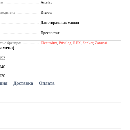
ль
Astelav
зводитель
Италия
Для стиральных машин
и
Прессостат
ть с брендом
Electrolux
,
Privileg
,
REX
,
Zanker
,
Zanussi
замена)
053
6040
020
ация
Доставка
Оплата