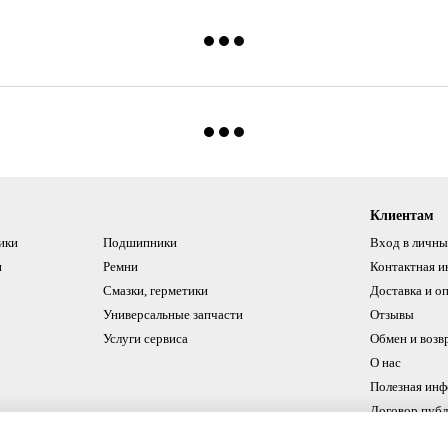
Клиентам
ики
Подшипники
Вход в личны
и
Ремни
Контактная 
Смазки, герметики
Доставка и о
Универсальные запчасти
Отзывы
Услуги сервиса
Обмен и возв
О нас
Полезная ин
Договор пуб