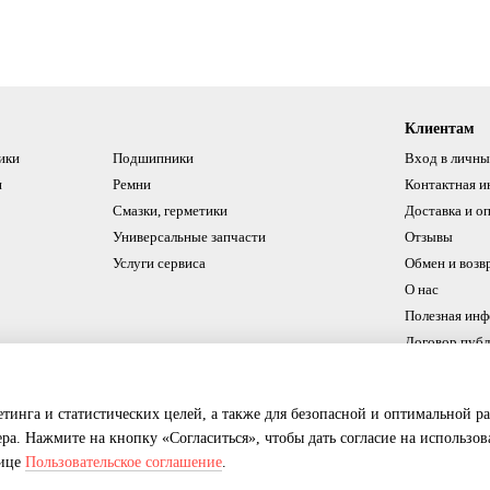
Клиентам
ики
Подшипники
Вход в личны
и
Ремни
Контактная 
Смазки, герметики
Доставка и о
Универсальные запчасти
Отзывы
Услуги сервиса
Обмен и возв
О нас
Полезная ин
Договор пуб
Мы в соцсетях
етинга и статистических целей, а также для безопасной и оптимальной р
ера. Нажмите на кнопку «Согласиться», чтобы дать согласие на использо
нице
Пользовательское соглашение
.