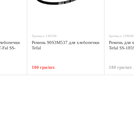
Артикул: 149140
Артикул: 149046
хлебопечки
Ремень 90S3M537 для хлебопечки
Ремень для 
T-Fal SS-
Tefal
Tefal SS-18
180 грн/шт.
180 грн/шт.