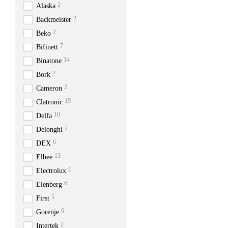
2
Alaska
2
Backmeister
2
Beko
7
Bifinett
14
Binatone
2
Bork
2
Cameron
19
Clatronic
10
Delfa
2
Delonghi
6
DEX
13
Elbee
1
Electrolux
6
Elenberg
5
First
6
Gorenje
2
Intertek