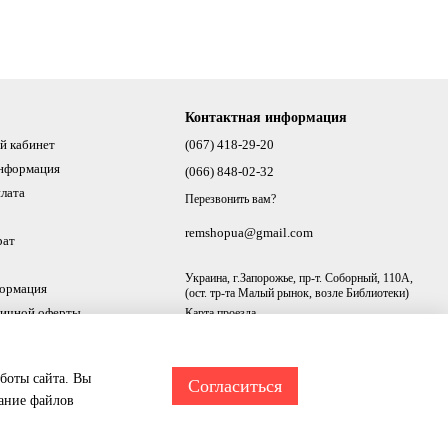
Контактная информация
й кабинет
(067) 418-29-20
информация
(066) 848-02-32
плата
Перезвонить вам?
remshopua@gmail.com
рат
Украина, г.Запорожье, пр-т. Соборный, 110А,
формация
(ост. тр-та Малый рынок, возле Библиотеки)
личной оферты
Карта проезда
аботы сайта. Вы
Согласиться
вание файлов