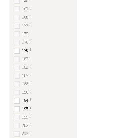
0
140
0
162
0
168
0
173
0
175
0
176
1
179
0
182
0
183
0
187
0
188
0
190
1
194
1
195
0
199
0
202
0
212