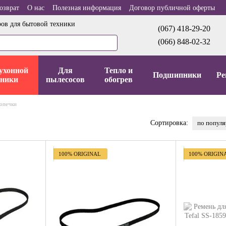
озврат
О нас
Полезная информация
Договор публичной оферты
ров для бытовой техники
(067) 418-29-20
(066) 848-02-32
ухонной
Для
Тепло и
Подшипники
Ре
хники
пылесосов
обогрев
бопечки
по попул
Сортировка:
100% ORIGINAL
100% ORIGIN