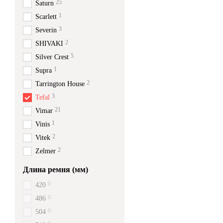
25
Saturn
1
Scarlett
3
Severin
2
SHIVAKI
5
Silver Crest
1
Supra
2
Tarrington House
3
Tefal
21
Vimar
1
Vinis
2
Vitek
2
Zelmer
Длина ремня (мм)
0
420
0
486
0
504