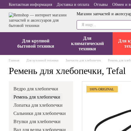
Перейти к основному контенту
Контактная информация
Доставка и оплата
Отзывы
Обмен и в
Магазин запчастей и аксессуа
Для
Для крупной
Для к
климатической
бытовой техники
те
техники
Главная
Для кухонной техники
Запчасти для хлебопечек
Ремень для хле
Ремень для хлебопечки, Tefal
Ведро для хлебопечки
100% ORIGINAL
Ремень для хлебопечки
Лопатка для хлебопечки
Сальники для хлебопечки
Втулки для хлебопечки
Вал для ведра хлебопечки