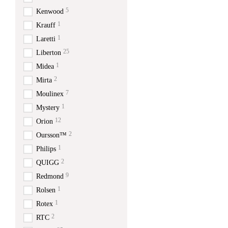
5
Kenwood
1
Krauff
1
Laretti
25
Liberton
1
Midea
2
Mirta
7
Moulinex
1
Mystery
12
Orion
2
Oursson™
1
Philips
2
QUIGG
9
Redmond
1
Rolsen
1
Rotex
2
RTC