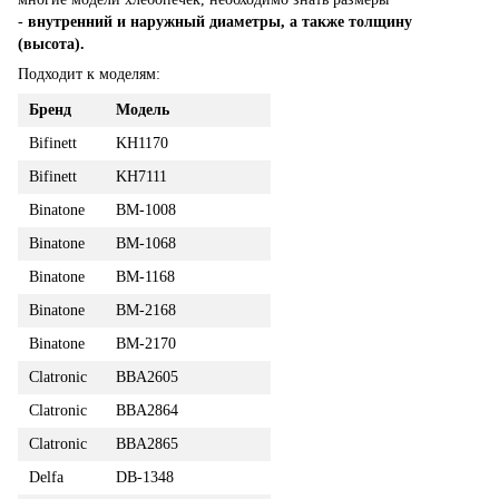
-
внутренний и наружный диаметры, а также толщину
(высота).
Подходит к моделям:
Бренд
Модель
Bifinett
KH1170
Bifinett
KH7111
Binatone
BM-1008
Binatone
BM-1068
Binatone
BM-1168
Binatone
BM-2168
Binatone
BM-2170
Clatronic
BBA2605
Clatronic
BBA2864
Clatronic
BBA2865
Delfa
DB-1348