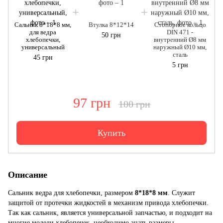
Сальник 8*18*8 мм,
Втулка 8*12*14
Стопорное кольцо
для ведра
DIN 471 -
50 грн
хлебопечки,
внутренний Ø8 мм
универсальный
наружный Ø10 мм,
сталь
45 грн
5 грн
97 грн
100 грн
Купить
Описание
Сальник ведра для хлебопечки, размером
8*18*8 мм
. Служит
защитой от протечки жидкостей в механизм привода хлебопечки.
Так как сальник, является универсальной запчастью, и подходит на
многие модели хлебопечек, необходимо знать размеры