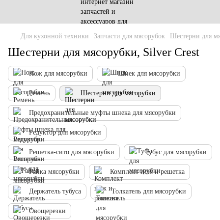
Для кухонной техники
Запчасти для мясорубок
Шестерни для м
Шестерни для мясорубки, Silver Crest
Нож для мясорубки
Шнек для мясорубки
Ремень
Шестерни для мясорубки
Предохранительные муфты шнека для мясорубки
Редуктор для мясорубки
Решетка-сито для мясорубки
Тубус для мясорубки
Гайка мясорубки
Комплект нож и решетка
Держатель тубуса
Толкатель для мясорубки
Овощерезки