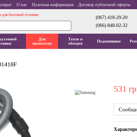
озврат
О нас
Полезная информация
Договор публичной оферты
в для бытовой техники
(067) 418-29-20
(066) 848-02-32
кухонной
Для
Тепло и
Подшипники
Рем
ехники
пылесосов
обогрев
01418F
531 г
Сообщит
Характер