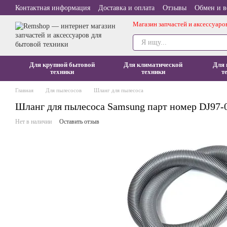
Перейти к основному контенту
Контактная информация
Доставка и оплата
Отзывы
Обмен и в
Магазин запчастей и аксессуаро
Для крупной бытовой
Для климатической
Для 
техники
техники
т
Главная
Для пылесосов
Шланг для пылесоса
Шланг для пылесоса Samsung парт номер DJ97-
Нет в наличии
Оставить отзыв