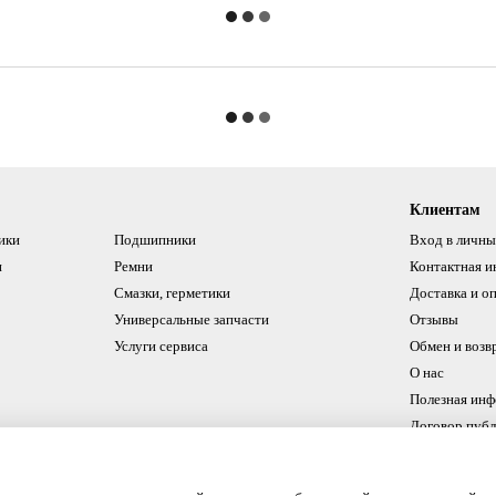
Клиентам
ики
Подшипники
Вход в личны
и
Ремни
Контактная 
Смазки, герметики
Доставка и о
Универсальные запчасти
Отзывы
Услуги сервиса
Обмен и возв
О нас
Полезная ин
Договор пуб
Мы в соцсетях