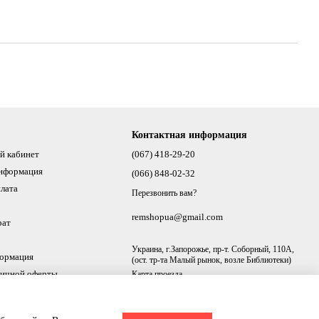
Контактная информация
й кабинет
(067) 418-29-20
информация
(066) 848-02-32
плата
Перезвонить вам?
remshopua@gmail.com
рат
Украина, г.Запорожье, пр-т. Соборный, 110А,
формация
(ост. тр-та Малый рынок, возле Библиотеки)
личной оферты
Карта проезда