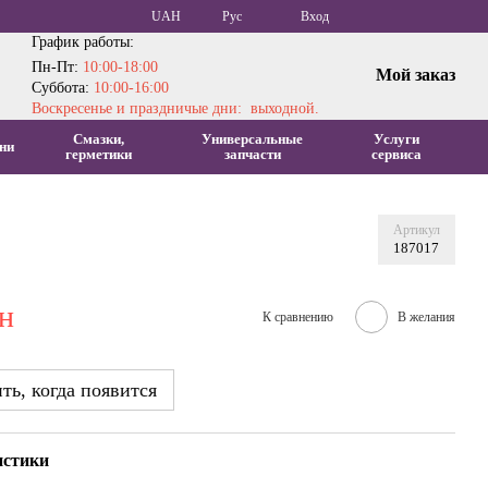
UAH
Рус
Вход
График работы:
Пн-Пт:
10:00-18:00
Мой заказ
Суббота:
10:00-16:00
Воскресенье и праздничые дни: выходной.
Смазки,
Универсальные
Услуги
ни
герметики
запчасти
сервиса
Артикул
187017
рн
К сравнению
В желания
ь, когда появится
истики