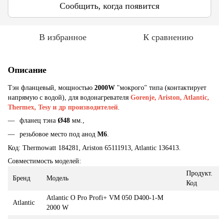
Сообщить, когда появится
В избранное
К сравнению
Описание
Тэн фланцевый, мощностью
2000W
"мокрого" типа (контактирует
напрямую с водой), для водонагревателя
Gorenje, Ariston, Atlantic,
Thermex, Tesy и др производителей
.
фланец тэна
Ø48
мм.,
резьбовое место под анод
M6
.
Код: Thermowatt 184281, Ariston 65111913, Atlantic 136413.
Совместимость моделей:
Продукт.
Бренд
Модель
Код
Atlantic O Pro Profi+ VM 050 D400-1-M
Atlantic
2000 W