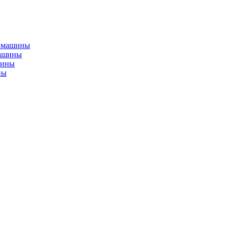
машины
ны