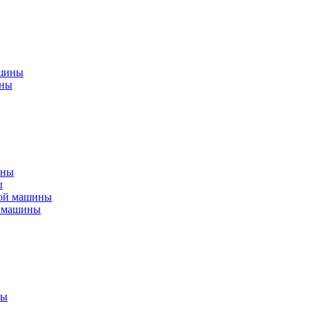
ины
ы
й машины