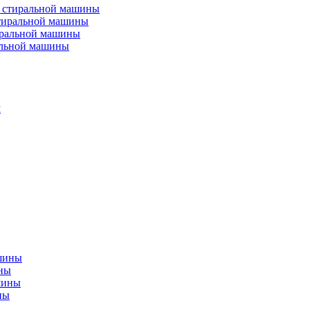
 стиральной машины
альной машины
ины
ны