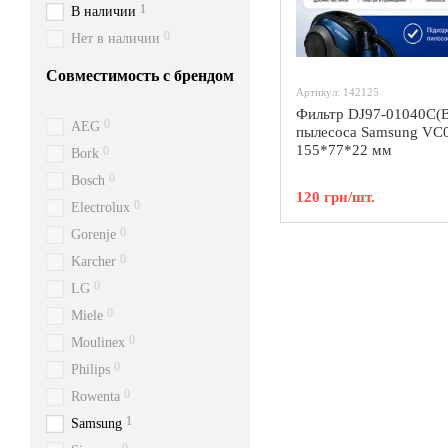
1
В наличии
0
Нет в наличии
Совместимость с брендом
Артикул: 142125
Фильтр DJ97-01040C(B
0
AEG
пылесоса Samsung VC
155*77*22 мм
0
Bork
0
Bosch
120 грн/шт.
0
Electrolux
0
Gorenje
0
Karcher
0
LG
0
Miele
0
Moulinex
0
Philips
0
Rowenta
1
Samsung