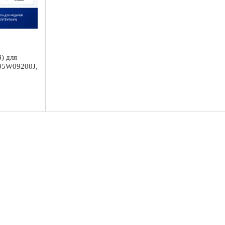
) для
05W09200J,