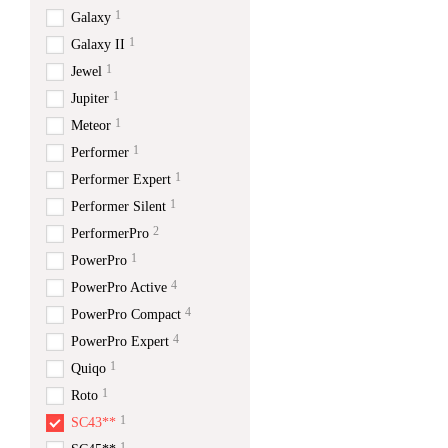
1
Galaxy
1
Galaxy II
1
Jewel
1
Jupiter
1
Meteor
1
Performer
1
Performer Expert
1
Performer Silent
2
PerformerPro
1
PowerPro
4
PowerPro Active
4
PowerPro Compact
4
PowerPro Expert
1
Quiqo
1
Roto
1
SC43**
1