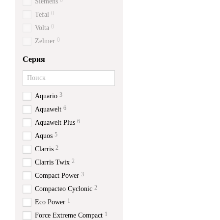
0
Siemens
0
Tefal
0
Volta
0
Zelmer
Серия
3
Aquario
6
Aquawelt
6
Aquawelt Plus
5
Aquos
2
Clarris
2
Clarris Twix
3
Compact Power
2
Compacteo Cyclonic
1
Eco Power
1
Force Extreme Compact