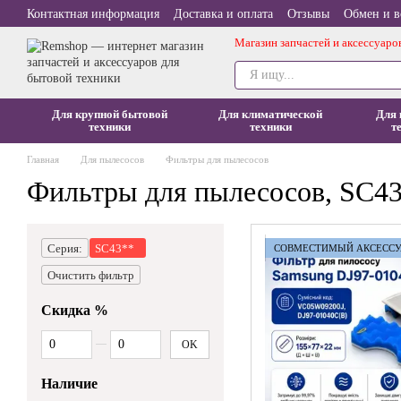
Перейти к основному контенту
Контактная информация
Доставка и оплата
Отзывы
Обмен и в
Магазин запчастей и аксессуаро
Для крупной бытовой
Для климатической
Для 
техники
техники
т
Главная
Для пылесосов
Фильтры для пылесосов
Фильтры для пылесосов, SC4
Серия:
SC43**
СОВМЕСТИМЫЙ АКСЕССУ
Очистить фильтр
Скидка %
От Скидка %
До Скидка %
OK
Наличие