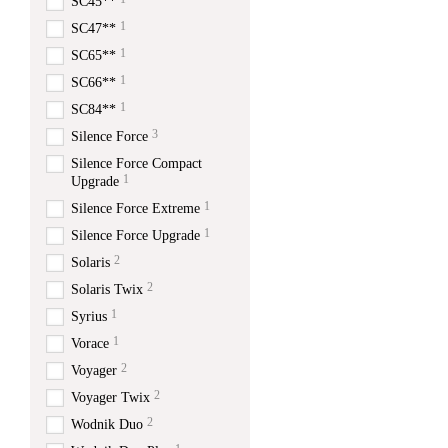
SC45**
1
SC47**
1
SC65**
1
SC66**
1
SC84**
3
Silence Force
Silence Force Compact
1
Upgrade
1
Silence Force Extreme
1
Silence Force Upgrade
2
Solaris
2
Solaris Twix
1
Syrius
1
Vorace
2
Voyager
2
Voyager Twix
2
Wodnik Duo