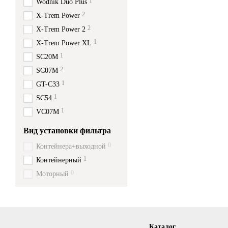
1
Wodnik Duo Plus
2
X-Trem Power
2
X-Trem Power 2
1
X-Trem Power XL
1
SC20M
2
SC07M
1
GT-C33
1
SC54
1
VC07M
Вид установки фильтра
0
Контейнера+выходной
1
Контейнерный
0
Моторный
Каталог