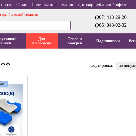
озврат
О нас
Полезная информация
Договор публичной оферты
в для бытовой техники
(067) 418-29-20
(066) 848-02-32
кухонной
Для
Тепло и
Подшипники
Рем
ехники
пылесосов
обогрев
3**
по попул
Сортировка:
АР