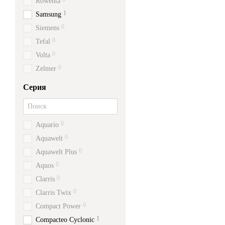
Rowenta
1
Samsung
0
Siemens
0
Tefal
0
Volta
0
Zelmer
Серия
0
Aquario
0
Aquawelt
0
Aquawelt Plus
0
Aquos
0
Clarris
0
Clarris Twix
0
Compact Power
1
Compacteo Cyclonic