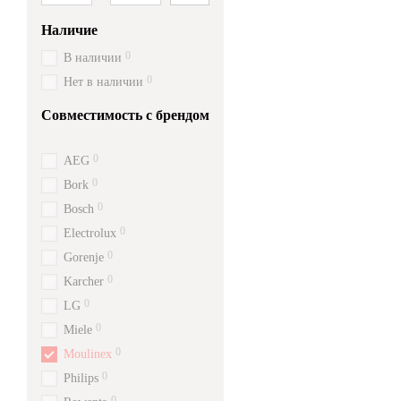
Наличие
0
В наличии
0
Нет в наличии
Совместимость с брендом
0
AEG
0
Bork
0
Bosch
0
Electrolux
0
Gorenje
0
Karcher
0
LG
0
Miele
0
Moulinex
0
Philips
0