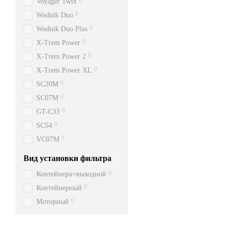
0
Voyager Twix
0
Wodnik Duo
0
Wodnik Duo Plus
0
X-Trem Power
0
X-Trem Power 2
0
X-Trem Power XL
0
SC20M
0
SC07M
0
GT-C33
0
SC54
0
VC07M
Вид установки фильтра
0
Контейнера+выходной
0
Контейнерный
0
Моторный