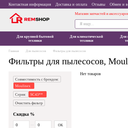
Перейти к основному контенту
Контактная информация
Доставка и оплата
Отзывы
Обмен и в
Магазин запчастей и аксессуаро
Для крупной бытовой
Для климатической
Для 
техники
техники
т
Главная
Для пылесосов
Фильтры для пылесосов
Фильтры для пылесосов, Moul
Нет товаров
Совместимость с брендом:
Moulinex
Серия:
SC43**
Очистить фильтр
Скидка %
От Скидка %
До Скидка %
OK