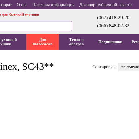
озврат
О нас
Полезная информация
Договор публичной оферты
в для бытовой техники
(067) 418-29-20
(066) 848-02-32
кухонной
Для
Тепло и
Подшипники
Рем
ехники
пылесосов
обогрев
inex, SC43**
по попул
Сортировка: