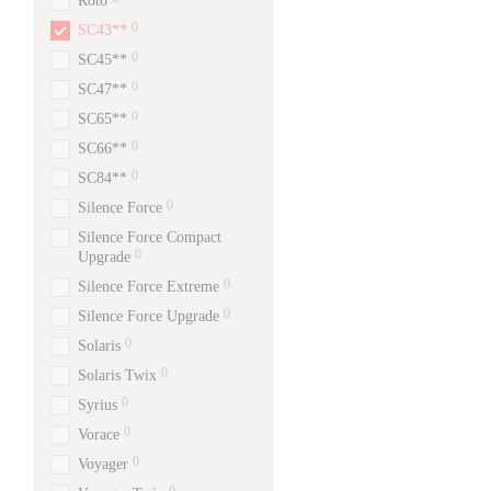
Roto
0
SC43**
0
SC45**
0
SC47**
0
SC65**
0
SC66**
0
SC84**
0
Silence Force
Silence Force Compact
0
Upgrade
0
Silence Force Extreme
0
Silence Force Upgrade
0
Solaris
0
Solaris Twix
0
Syrius
0
Vorace
0
Voyager