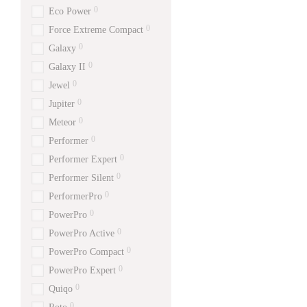
0
Eco Power
0
Force Extreme Compact
0
Galaxy
0
Galaxy II
0
Jewel
0
Jupiter
0
Meteor
0
Performer
0
Performer Expert
0
Performer Silent
0
PerformerPro
0
PowerPro
0
PowerPro Active
0
PowerPro Compact
0
PowerPro Expert
0
Quiqo
0