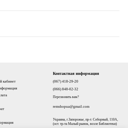
Контактная информация
й кабинет
(067) 418-29-20
информация
(066) 848-02-32
плата
Перезвонить вам?
remshopua@gmail.com
рат
Украина, г.Запорожье, пр-т. Соборный, 110А,
формация
(ост. тр-та Малый рынок, возле Библиотеки)