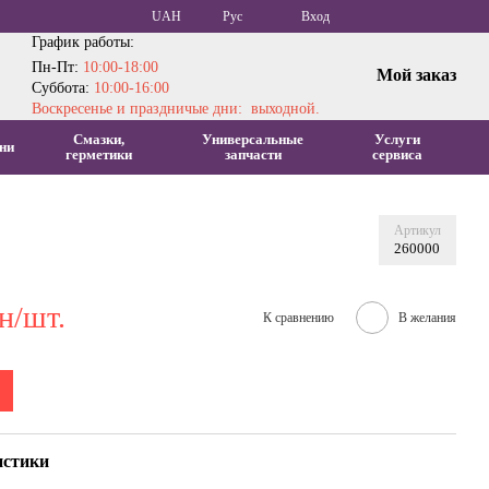
UAH
Рус
Вход
График работы:
Пн-Пт:
10:00-18:00
Мой заказ
Суббота:
10:00-16:00
Воскресенье и праздничые дни: выходной.
Смазки,
Универсальные
Услуги
ни
герметики
запчасти
сервиса
Артикул
260000
н/шт.
К сравнению
В желания
истики