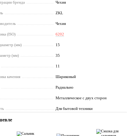
страции бренда
Чехия
ль
ZKL
зводитель
Чехия
ика (ISO)
6202
диаметр (мм)
15
аметр (мм)
35
11
ика качения
Шариковый
Радиально
Металлическое с двух сторон
ть
Для бытовой техники
шевле
Вме