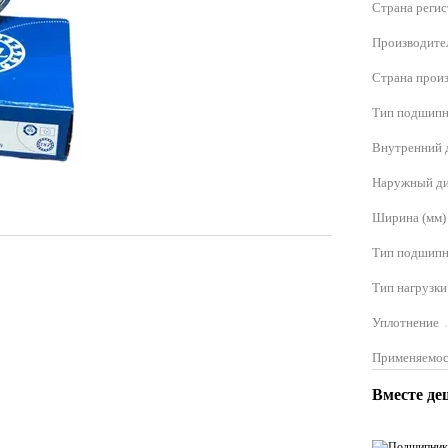
Страна реги
Производите
Страна прои
Тип подшипн
Внутренний 
Наружный ди
Ширина (мм)
Тип подшипн
Тип нагрузки
Уплотнение
Применяемос
Вместе де