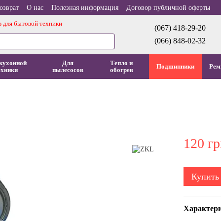
озврат
О нас
Полезная информация
Договор публичной оферты
в для бытовой техники
(067) 418-29-20
(066) 848-02-32
кухонной
Для
Тепло и
Подшипники
Рем
ехники
пылесосов
обогрев
120 гр
Купить
Характер