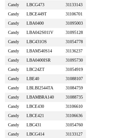
Candy
LBCG473
31133143
Candy
LBCE449T
31106701
Candy
LBA0400
31095003
Candy
LBA042S011V
31095128
Candy
LBC431OS
31054778
Candy
LBAM540S14
31136237
Candy
LBA0400ISR
31095730
Candy
LBC24ZT
31054919
Candy
LBE40
31088107
Candy
LBLBI2544TA
31084759
Candy
LBAMBRA140
31088735
Candy
LBCE430
31106610
Candy
LBCE421
31106636
Candy
LBC431
31054760
Candy
LBCG414
31133127