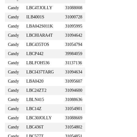
Candy
LBC4TJOLLY
31088008
Candy
ILB4001S
31000728
Candy
LBA042S011K
31095995
Candy
LBCHIARA4T
31094642
Candy
LBC435TOS
31054794
Candy
LBCP442
39984059
Candy
LBLFOH536
31137136
Candy
LBCI437TARG
31094634
Candy
LBA0420
31095607
Candy
LBC24ZT2
31094600
Candy
LBLN415
31088636
Candy
LBC14Z
31054901
Candy
LBC30JOLLY
31088669
Candy
LBC436T
31054802
Candy
LBC577T
31054851