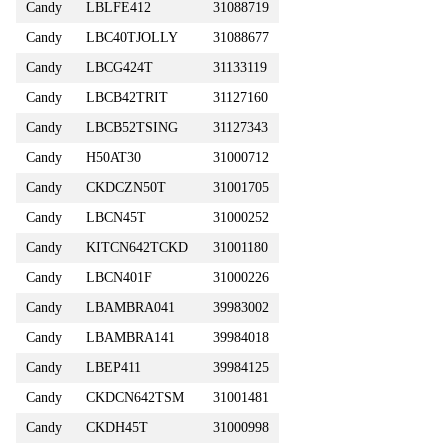
Candy
LBLFE412
31088719
Candy
LBC40TJOLLY
31088677
Candy
LBCG424T
31133119
Candy
LBCB42TRIT
31127160
Candy
LBCB52TSING
31127343
Candy
H50AT30
31000712
Candy
CKDCZN50T
31001705
Candy
LBCN45T
31000252
Candy
KITCN642TCKD
31001180
Candy
LBCN401F
31000226
Candy
LBAMBRA041
39983002
Candy
LBAMBRA141
39984018
Candy
LBEP411
39984125
Candy
CKDCN642TSM
31001481
Candy
CKDH45T
31000998