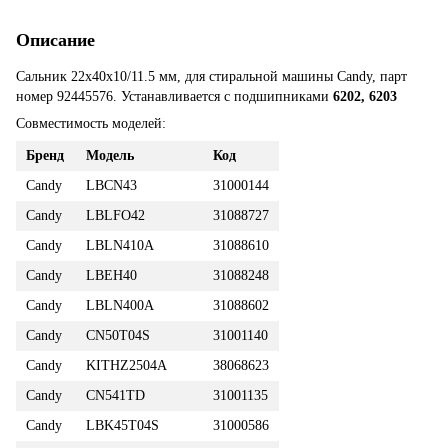
Описание
Сальник 22x40x10/11.5 мм, для стиральной машины Candy, парт
номер 92445576. Устанавливается с подшипниками
6202, 6203
Совместимость моделей:
Бренд
Модель
Код
Candy
LBCN43
31000144
Candy
LBLFO42
31088727
Candy
LBLN410A
31088610
Candy
LBEH40
31088248
Candy
LBLN400A
31088602
Candy
CN50T04S
31001140
Candy
KITHZ2504A
38068623
Candy
CN541TD
31001135
Candy
LBK45T04S
31000586