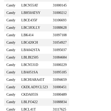
Candy
LBCN55AT
31000145
Candy
LBH50ATSY
31000212
Candy
LBCE435F
31106693
Candy
LBC3JOLLY
31088628
Candy
LBK414
31097108
Candy
LBC420CH
31054927
Candy
LBA042STA
31095037
Candy
LBLBI2505
31084684
Candy
LBCN531D
31000229
Candy
LBA051SA
31095185
Candy
LBCHIARA45T
31094659
Candy
CKDLADYCL523
31000451
Candy
CKDA055S
31000489
Candy
LBLFO422
31088834
Candy
LBCL41T
31117625