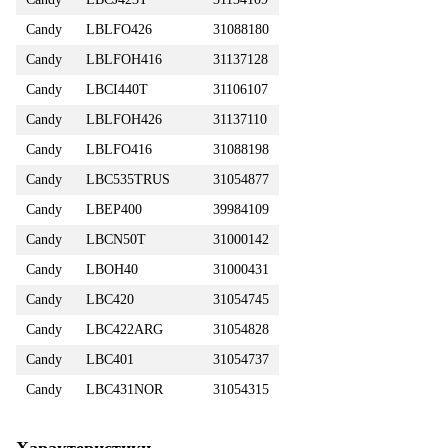
Candy
LBLFO426
31088180
Candy
LBLFOH416
31137128
Candy
LBCI440T
31106107
Candy
LBLFOH426
31137110
Candy
LBLFO416
31088198
Candy
LBC535TRUS
31054877
Candy
LBEP400
39984109
Candy
LBCN50T
31000142
Candy
LBOH40
31000431
Candy
LBC420
31054745
Candy
LBC422ARG
31054828
Candy
LBC401
31054737
Candy
LBC431NOR
31054315
Характеристики