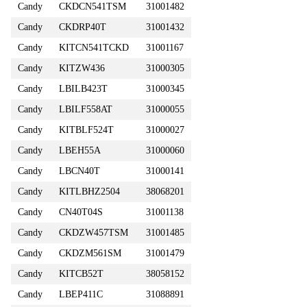
Candy
CKDCN541TSM
31001482
Candy
CKDRP40T
31001432
Candy
KITCN541TCKD
31001167
Candy
KITZW436
31000305
Candy
LBILB423T
31000345
Candy
LBILF558AT
31000055
Candy
KITBLF524T
31000027
Candy
LBEH55A
31000060
Candy
LBCN40T
31000141
Candy
KITLBHZ2504
38068201
Candy
CN40T04S
31001138
Candy
CKDZW457TSM
31001485
Candy
CKDZM561SM
31001479
Candy
KITCB52T
38058152
Candy
LBEP411C
31088891