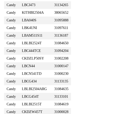
Candy
LBCJ473
31134265
Candy
KITHBI2504A
38065652
Candy
LBA040S
31095888
Candy
LBK4UNI
31097611
Candy
LBAM511S11
31136187
Candy
LBLBI2524T
31084650
Candy
LBC444TCE
31094204
Candy
CKDZLP50SY
31002208
Candy
LBCN44
31000147
Candy
LBCN541TD
31000230
Candy
LBCG434
31133135
Candy
LBLBI2504ARG
31084635
Candy
LBCG454T
31133101
Candy
LBLBI2515T
31084619
Candy
CKDZW457T
31000028