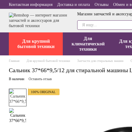
Перейти к основному контенту
Контактная информация
Доставка и оплата
Отзывы
Обмен и в
Магазин запчастей и аксессуа
Для
Для крупной
Для к
климатической
бытовой техники
те
техники
Главная
Для крупной бытовой техники
Запчасти для стиральных машин
Сальник 37*66*9,5/12 для стиральной машины 
В наличии
Оставить отзыв
100% ORIGINAL