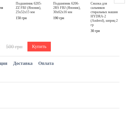
Подшипник 6205-
Подшипник 6206-
Смазка для
Сальн
для
ZZ FBJ (Япония),
2RS FBJ (Япония),
сальников
37*66
25x52x15 мм
30x62x16 мм
стиральных машин
стира
HYDRA-2
маши
150 грн
190 грн
(Anderol), шприц 2
4036
гр
Origin
30 грн
130 г
н
58
500 грн
Купить
ация
Доставка
Оплата