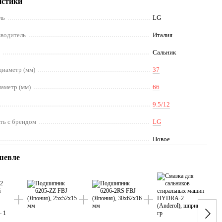
истики
ль
LG
зводитель
Италия
и
Сальник
диаметр (мм)
37
аметр (мм)
66
9.5/12
ть с брендом
LG
Новое
шевле
Вме