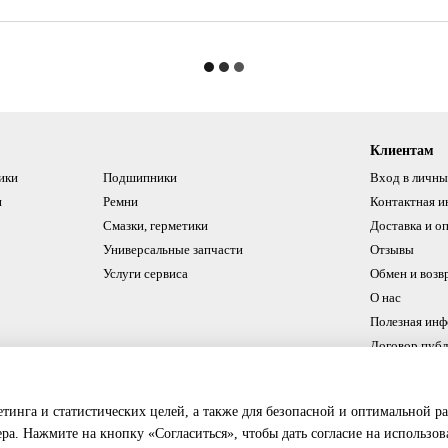
Клиентам
ики
Подшипники
Вход в личны
и
Ремни
Контактная 
Смазки, герметики
Доставка и о
Универсальные запчасти
Отзывы
Услуги сервиса
Обмен и возв
О нас
Полезная ин
Договор пуб
Мы в соцсетях
етинга и статистических целей, а также для безопасной и оптимальной р
ера. Нажмите на кнопку «Согласиться», чтобы дать согласие на использо