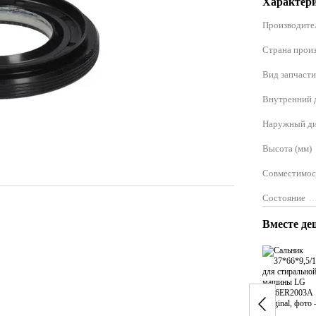
Характер
Производите
Страна прои
Вид запчаст
Внутренний 
Наружный ди
Высота (мм)
Совместимос
Состояние
Вместе де