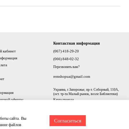
Контактная информация
й кабинет
(067) 418-29-20
информация
(066) 848-02-32
плата
Перезвонить вам?
remshopua@gmail.com
рат
Украина, г.Запорожье, пр-т. Соборный, 110А,
формация
(ост. тр-та Малый рынок, возле Библиотеки)
личной оферты
Карта проезда
аботы сайта. Вы
Согласиться
вание файлов