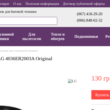
озврат
О нас
Полезная информация
Договор публичной оферты
ров для бытовой техники
(067) 418-29-20
(066) 848-02-32
ухонной
Для
Тепло и
Подшипники
Ре
хники
пылесосов
обогрев
Сальник для стиральной машины
LG 4036ER2003A Original
130 гр
Купить